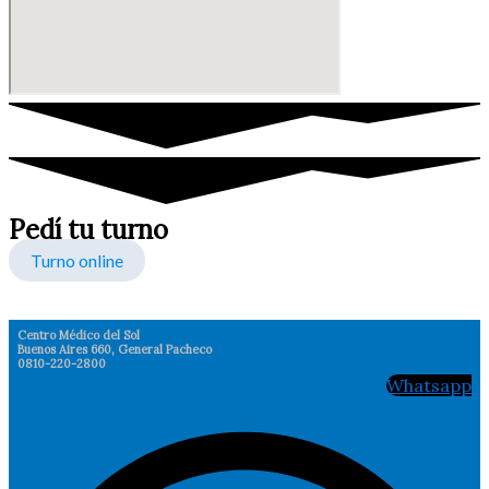
Pedí tu turno
Turno online
Centro Médico del Sol
Buenos Aires 660, General Pacheco
0810-220-2800
Whatsapp