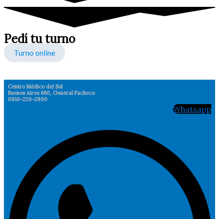
Pedí tu turno
Turno online
Centro Médico del Sol
Buenos Aires 660, General Pacheco
0810-220-2800
Whatsapp